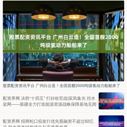
股票配资资讯平台 广州白云造！全国首艘2000吨级氢动力船舶来了
配资界网 决胜“十四五” 打好收官战|驭风集光 控水
架网——新疆全力打造能源资源战略保障基地见闻
配资界网 招商蛇口拟发行优先股融资不超过82亿
元 助力资本结构优化与高质量发展