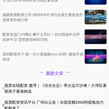
福建股票配资公司 2025年9月18日全国主要批发市
场青枣价格行情
配资首选门户网站 狮子大开口！切尔西相中法甲
20岁中卫 雷恩要价6500万欧
深圳配资开户 新一代小屏旗舰vivo X300: 颜值手感
俱佳
最新文章
股票在线配资 遛湾｜《功夫女足》带火这片沙滩！大湾区暑
1
期亲子看海精选
股票配资资讯平台 广州白云造！全国首艘2000吨级氢动力
2
船舶来了