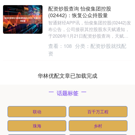
配资炒股查询 怡俊集团控股
(02442)：恢复公众持股量
智通财经APP讯，怡俊集团控股(02442)发
布公告，公司接获其控股股东天赋通知，
于2026年1月21日配资炒股查询，天赋于
市场上出售合共一手2000股股份，占....
查看：
108
分类：
配资炒股就找配
资
华林优配文章已加载完成
话题标签
联动
百千万工程
珠海
乡村